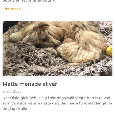
öppna en secondhandbutik,
Läs mer »
Matte menade allvar
6 juli, 2021
När Dixie gick och la sig i söndagskväll visste hon inte vad
som väntade henne nästa dag. Jag hade funderat länge på
om jag skulle