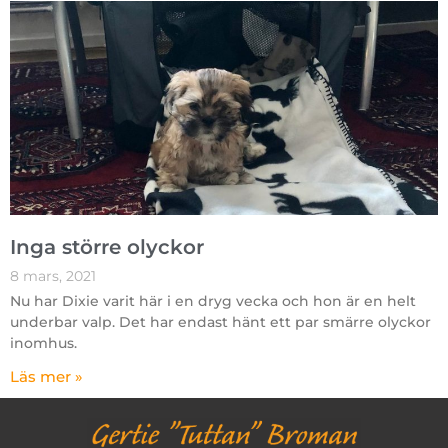
Inga större olyckor
8 mars, 2021
Nu har Dixie varit här i en dryg vecka och hon är en helt
underbar valp. Det har endast hänt ett par smärre olyckor
inomhus.
Läs mer »