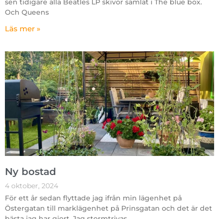
sen tidigare alla Beatles LP skivor samlat i The blue box.
Och Queens
Läs mer »
Ny bostad
4 oktober, 2024
För ett år sedan flyttade jag ifrån min lägenhet på
Östergatan till marklägenhet på Prinsgatan och det är det
bästa jag har gjort. Jag stormtrivas